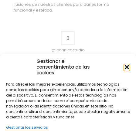
ilusiones de nuestros clientes para darles forma
funcional y estética.
@iconnicostudio
Gestionar el
consentimiento de las
cookies
Para ofrecer las mejores experiencias, utilizamos tecnologías
como las cookies para almacenar y/o acceder a la información
del dispositivo. El consentimiento de estas tecnologías nos
permitirá procesar datos como el comportamiento de
navegación o las identificaciones únicas en este sitio. No
© 2026 iconnicostudio.com. Todos los derechos
consentir o retirar el consentimiento, puede afectar negativamente
reservados.
a ciertas características y funciones.
Web diseñada por
Aragon Marketing
Gestionar los servicios
Aviso legal
Política de privacidad
Política de cookies (UE)