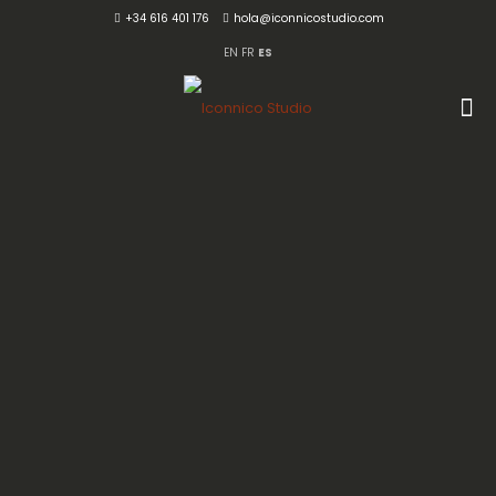
+34 616 401 176
hola@iconnicostudio.com
EN
FR
ES